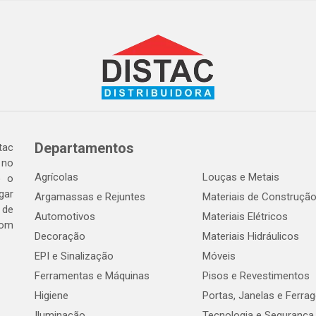
Departamentos
tac
 no
Agrícolas
Louças e Metais
o o
gar
Argamassas e Rejuntes
Materiais de Construçã
 de
Automotivos
Materiais Elétricos
com
Decoração
Materiais Hidráulicos
EPI e Sinalização
Móveis
Ferramentas e Máquinas
Pisos e Revestimentos
Higiene
Portas, Janelas e Ferra
Iluminação
Tecnologia e Segurança