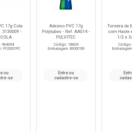
VC 17g Cola
Adesivo PVC 17g
Torneira de
. 3130009 -
Polytubes - Ref. AA014 -
com Haste 
SCOLA
PULVITEC
1/2 e 3/
: 964094
Código: 18604
Código:
: PC0001PC
Embalagem: BI0001BI
Embalagem
re ou
Entre ou
Entr
tre-se
cadastre-se
cadas