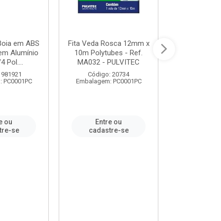
 Boia em ABS
Fita Veda Rosca 12mm x
Tê Soldável
em Alumínio
10m Polytubes - Ref.
Ref.222002
4 Pol....
MA032 - PULVITEC
 981921
Código: 20734
Código:
: PC0001PC
Embalagem: PC0001PC
Embalagem:
e ou
Entre ou
Entr
tre-se
cadastre-se
cadast