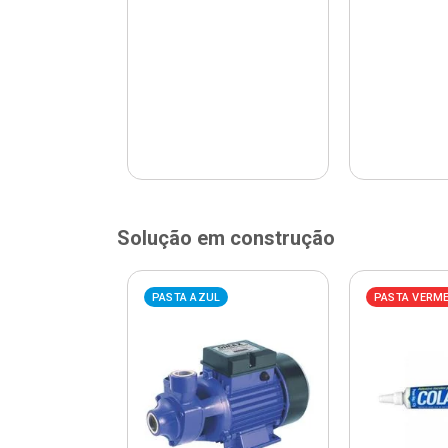
Solução em construção
ELHA
PASTA AZUL
PASTA VERM