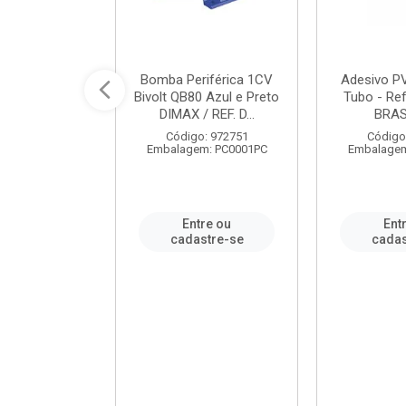
ável em PVC
Bomba Periférica 1CV
Adesivo P
ORTLEV / REF.
Bivolt QB80 Azul e Preto
Tubo - Ref
10129
DIMAX / REF. D...
BRA
: 995336
Código: 972751
Código
m: PC0001PC
Embalagem: PC0001PC
Embalagem
re ou
Entre ou
Ent
stre-se
cadastre-se
cadas