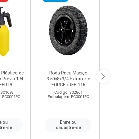
 Plástico de
Roda Pneu Maciço
Cordas P
Prévia 1,5L
3.50x8x3/4 Extraforte
14mmx85m 
FERTA...
FORCE /REF. 116
Verde - R
CORDA
 301693
Código: 302861
: PC0001PC
Embalagem: PC0001PC
Código:
Embalagem
e ou
Entre ou
Entr
tre-se
cadastre-se
cadast