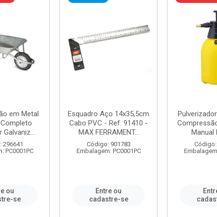
ão em Metal
Esquadro Aço 14x35,5cm
Pulverizador
s Completo
Cabo PVC - Ref. 91410 -
Compressão 
 Galvaniz...
MAX FERRAMENT...
Manual 
: 296641
Código: 901783
Código:
: PC0001PC
Embalagem: PC0001PC
Embalagem
re ou
Entre ou
Entr
tre-se
cadastre-se
cadas