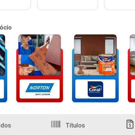
ócio
idos
Títulos