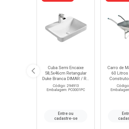
a de Aço Tipo
Cuba Semi Encaixe
Carro de M
/4 Polegada
58,5x46cm Retangular
60 Litro
- Ref.9...
Duke Branca DIMAR / R...
Construtor
o: 25600
Código: 294913
Código
m: PC0001PC
Embalagem: PC0001PC
Embalagem
re ou
Entre ou
Ent
stre-se
cadastre-se
cadas