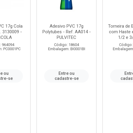
VC 17g Cola
Adesivo PVC 17g
Torneira de
. 3130009 -
Polytubes - Ref. AA014 -
com Haste 
SCOLA
PULVITEC
1/2 e 3/
: 964094
Código: 18604
Código:
: PC0001PC
Embalagem: BI0001BI
Embalagem
re ou
Entre ou
Entr
tre-se
cadastre-se
cadas