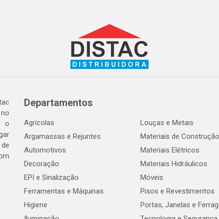
Departamentos
tac
 no
Agrícolas
Louças e Metais
o o
gar
Argamassas e Rejuntes
Materiais de Construçã
 de
Automotivos
Materiais Elétricos
com
Decoração
Materiais Hidráulicos
EPI e Sinalização
Móveis
Ferramentas e Máquinas
Pisos e Revestimentos
Higiene
Portas, Janelas e Ferra
Iluminação
Tecnologia e Segurança