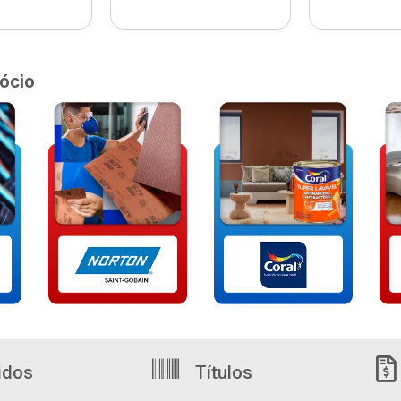
ócio
idos
Títulos