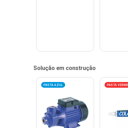
Solução em construção
ELHA
PASTA AZUL
PASTA VERM