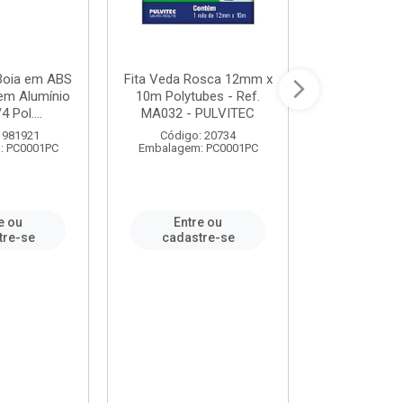
 Boia em ABS
Fita Veda Rosca 12mm x
Tê Soldável
em Alumínio
10m Polytubes - Ref.
Ref.222002
4 Pol....
MA032 - PULVITEC
 981921
Código: 20734
Código:
: PC0001PC
Embalagem: PC0001PC
Embalagem:
e ou
Entre ou
Entr
tre-se
cadastre-se
cadast