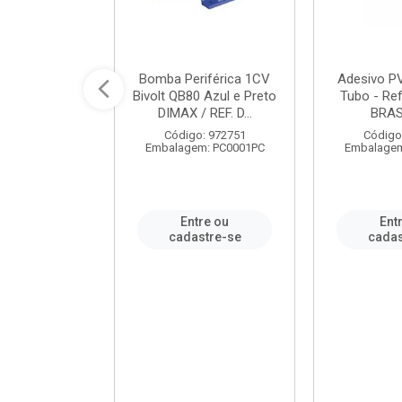
ável em PVC
Bomba Periférica 1CV
Adesivo P
ORTLEV / REF.
Bivolt QB80 Azul e Preto
Tubo - Ref
10129
DIMAX / REF. D...
BRA
: 995336
Código: 972751
Código
m: PC0001PC
Embalagem: PC0001PC
Embalagem
re ou
Entre ou
Ent
stre-se
cadastre-se
cadas