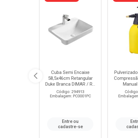
 Rede Aço
Cuba Semi Encaixe
Pulverizado
0 Zincado 12
58,5x46cm Retangular
Compressão
f.91610 - ...
Duke Branca DIMAR / R...
Manual 
o: 18790
Código: 294913
Código
m: SC0012PA
Embalagem: PC0001PC
Embalagem
re ou
Entre ou
Ent
stre-se
cadastre-se
cadas