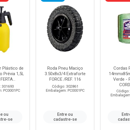
r Plástico de
Roda Pneu Maciço
Cordas P
 Prévia 1,5L
3.50x8x3/4 Extraforte
14mmx85m
FERTA...
FORCE /REF. 116
Verde - 
CORDA
: 301693
Código: 302861
: PC0001PC
Embalagem: PC0001PC
Código:
Embalagem
re ou
Entre ou
Entr
tre-se
cadastre-se
cadas