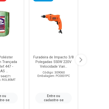
oliéster
Furadeira de Impacto 3/8
Tomada em B
 Trançada
Polegadas 550W 220V
2P+T 20A Ne
Ref.447 -
Velocidade Vari...
/ REF. 
S ...
Código: 309060
Código:
Embalagem: PC0001PC
Embalagem:
 944071
: ROL85MT
e ou
Entre ou
Entr
tre-se
cadastre-se
cadast