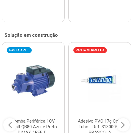
Solução em construção
PASTA AZUL
PASTA VERMELHA
Bomba Periférica 1CV
Adesivo PVC 17g Cola
Bivolt QB80 Azul e Preto
Tubo - Ref. 3130009 -
DIMAX / REF. D...
BRASCOLA