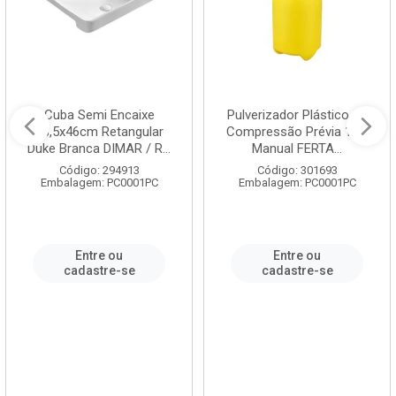
Cuba Semi Encaixe
Pulverizador Plástico de
58,5x46cm Retangular
Compressão Prévia 1,5L
Duke Branca DIMAR / R...
Manual FERTA...
Código: 294913
Código: 301693
Embalagem: PC0001PC
Embalagem: PC0001PC
Entre ou
Entre ou
cadastre-se
cadastre-se