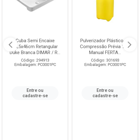
Cuba Semi Encaixe
Pulverizador Plástico de
58,5x46cm Retangular
Compressão Prévia 1,5L
Duke Branca DIMAR / R...
Manual FERTA...
Código: 294913
Código: 301693
Embalagem: PC0001PC
Embalagem: PC0001PC
Entre ou
Entre ou
cadastre-se
cadastre-se