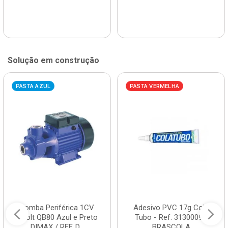
Solução em construção
PASTA AZUL
PASTA VERMELHA
Bomba Periférica 1CV
Adesivo PVC 17g Cola
Bivolt QB80 Azul e Preto
Tubo - Ref. 3130009 -
DIMAX / REF. D...
BRASCOLA