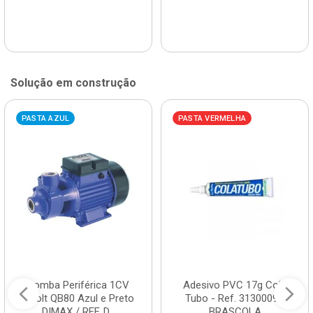
Solução em construção
PASTA AZUL
PASTA VERMELHA
Bomba Periférica 1CV
Adesivo PVC 17g Cola
Bivolt QB80 Azul e Preto
Tubo - Ref. 3130009 -
DIMAX / REF. D...
BRASCOLA