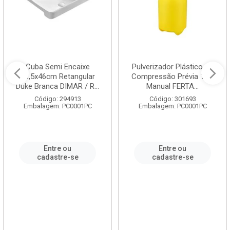
Cuba Semi Encaixe
Pulverizador Plástico de
58,5x46cm Retangular
Compressão Prévia 1,5L
Duke Branca DIMAR / R...
Manual FERTA...
Código: 294913
Código: 301693
Embalagem: PC0001PC
Embalagem: PC0001PC
Entre ou
Entre ou
cadastre-se
cadastre-se