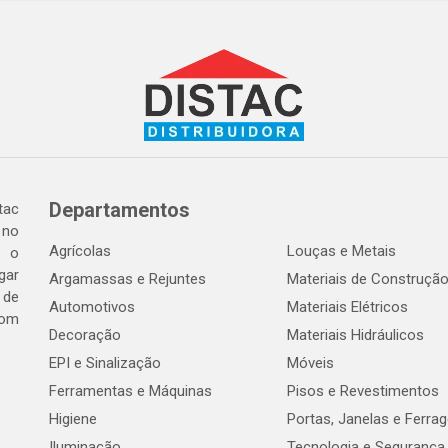
Departamentos
tac
 no
Agrícolas
Louças e Metais
o o
gar
Argamassas e Rejuntes
Materiais de Construçã
 de
Automotivos
Materiais Elétricos
com
Decoração
Materiais Hidráulicos
EPI e Sinalização
Móveis
Ferramentas e Máquinas
Pisos e Revestimentos
Higiene
Portas, Janelas e Ferra
Iluminação
Tecnologia e Segurança