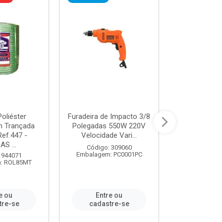
oliéster
Furadeira de Impacto 3/8
Tomada em B
 Trançada
Polegadas 550W 220V
2P+T 20A Ne
Ref.447 -
Velocidade Vari...
/ REF. 
S ...
Código: 309060
Código:
Embalagem: PC0001PC
Embalagem:
 944071
: ROL85MT
e ou
Entre ou
Entr
tre-se
cadastre-se
cadast