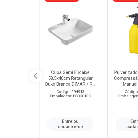
 Rede Aço
Cuba Semi Encaixe
Pulverizado
0 Zincado 12
58,5x46cm Retangular
Compressão
f.91610 - ...
Duke Branca DIMAR / R...
Manual 
o: 18790
Código: 294913
Código
m: SC0012PA
Embalagem: PC0001PC
Embalagem
re ou
Entre ou
Ent
stre-se
cadastre-se
cadas