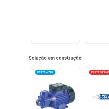
Solução em construção
ELHA
PASTA AZUL
PASTA VERM