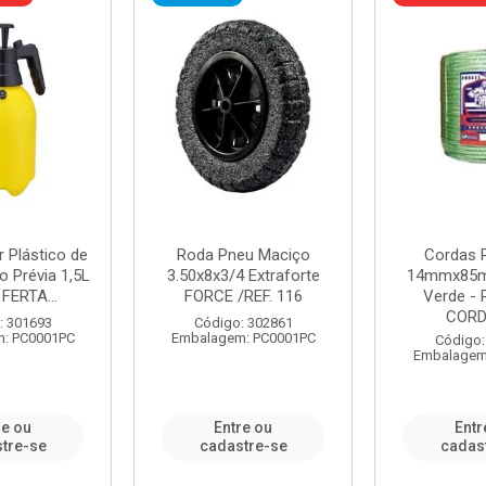
r Plástico de
Roda Pneu Maciço
Cordas P
 Prévia 1,5L
3.50x8x3/4 Extraforte
14mmx85m
FERTA...
FORCE /REF. 116
Verde - 
CORDA
: 301693
Código: 302861
: PC0001PC
Embalagem: PC0001PC
Código:
Embalagem
re ou
Entre ou
Entr
tre-se
cadastre-se
cadas