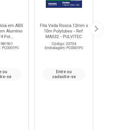
 Boia em ABS
Fita Veda Rosca 12mm x
Tê Soldável
em Alumínio
10m Polytubes - Ref.
Ref.222002
4 Pol....
MA032 - PULVITEC
 981921
Código: 20734
Código:
: PC0001PC
Embalagem: PC0001PC
Embalagem:
e ou
Entre ou
Entr
tre-se
cadastre-se
cadast