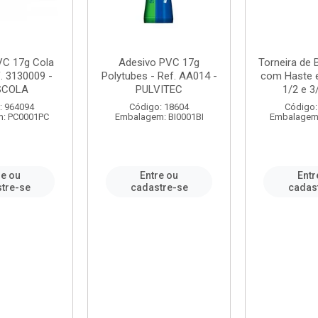
VC 17g Cola
Adesivo PVC 17g
Torneira de
. 3130009 -
Polytubes - Ref. AA014 -
com Haste 
SCOLA
PULVITEC
1/2 e 3/
: 964094
Código: 18604
Código:
: PC0001PC
Embalagem: BI0001BI
Embalagem
re ou
Entre ou
Entr
tre-se
cadastre-se
cadas