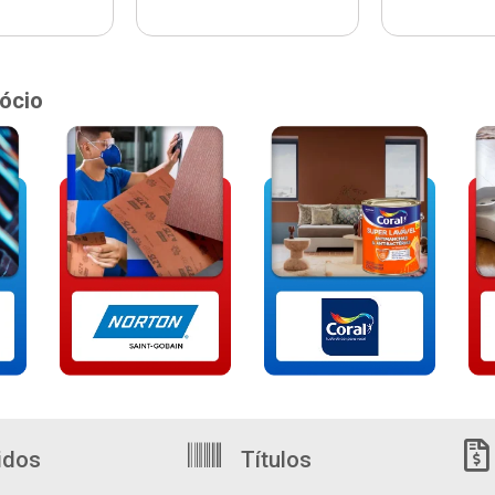
ócio
idos
Títulos