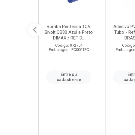
ável em PVC
Bomba Periférica 1CV
Adesivo P
ORTLEV / REF.
Bivolt QB80 Azul e Preto
Tubo - Ref
10129
DIMAX / REF. D...
BRA
: 995336
Código: 972751
Código
m: PC0001PC
Embalagem: PC0001PC
Embalagem
re ou
Entre ou
Ent
stre-se
cadastre-se
cadas