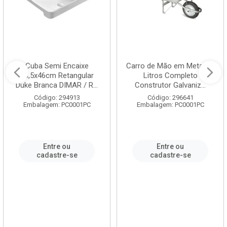
Cuba Semi Encaixe
Carro de Mão em Metal 60
58,5x46cm Retangular
Litros Completo
Duke Branca DIMAR / R...
Construtor Galvaniz...
Código: 294913
Código: 296641
Embalagem: PC0001PC
Embalagem: PC0001PC
Entre ou
Entre ou
cadastre-se
cadastre-se