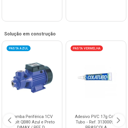
Solução em construção
PASTA AZUL
PASTA VERMELHA
Bomba Periférica 1CV
Adesivo PVC 17g Cola
Bivolt QB80 Azul e Preto
Tubo - Ref. 3130009 -
DIMAX / REF. D...
BRASCOLA